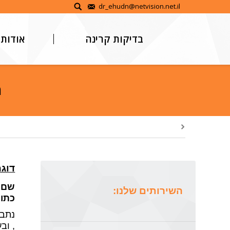
דלג
dr_ehudn@netvision.net.il
לתוכן
בדיקות קרינה
אודות
ח
דוג
שם ה
השירותים שלנו:
כתובתו
נתבק
, וב