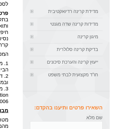
לספק
מדידת קרינה רדיואקטיבית
פרטי
בתקופת 
מדידות קרינה שדה מגנטי
חיפה
מיגון קרינה
נסיוני המיקצו
קו”ח
בדיקת קרינה סלולרית
המסמ
ייעוץ קרינה והערכת סיכונים
1. מסמכים רשמיים מגופים רגולטורים בינלאומיים בתחום הקרינה כגון : הועדה
הבין לא
חו”ד מקצועית לבתי משפט
2. דוחות מיקצועיים רבים מתקופת עבודתי בועדה לאנרגיה אטומית (20 שנה)
ובמשר
3. מסמך :
on –
006.
השאירו פרטים ותיענו בהקדם:
מבוא
שם מלא
מטרת
מהמש