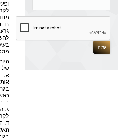
ופעי
לקרי
מחומ
רדיו
גרעי
להשת
בעיס
מספק
היות
של ק
א. ה
אותו
כאשר
ב. החש
ג. ה
לקרינה.
האקו
בגוף