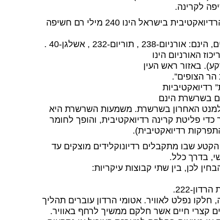
פה לקרינה.
א. רמות הקרינה בארץ ובאזור מודיעין: רמת ה”רקע” של הקרינה הרדיואקטיבית בישראל הינו 240 מילי רם חשיפה
החומרים הרדיואקטיביים הטבעיים המצויים בקרקע-הרדיונוקלידים, הינם: אורניום-238 , תוריום-232 , אשלגן-40 .
וז האורניום הינו
 הר הצופים”.
דים בשרשרת הינם
האלמנט האחרון בשרשרת. משמעות השרשרת היא
די פליטת קרינה רדיואקטיבית, והופך לחומר
תפרקות רדיואקטיבית).
קטע שבו מתקבלים רדיונוקלידים מוצקים עד
שי, בדרך כלל.
חין לכן, בין שתי קבוצות עיקריות:
ון-222.
 חלקו נפלט לאוויר. אטומי הרדון עוברים תהליך
פים קצרי חיים אשר חלקם ממשיך לרחף באוויר.