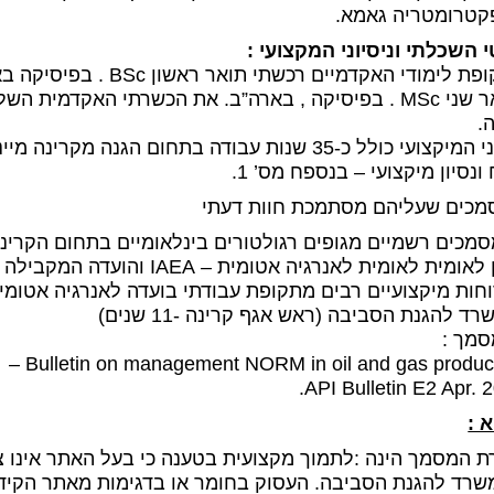
טרומטריה גאמא.
 השכלתי וניסיוני המקצועי :
לימודי האקדמיים רכשתי תואר ראשון BSc . בפיסיקה באוניברסיטה העברית בירושלים
.
עי כולל כ-35 שנות עבודה בתחום הגנה מקרינה מייננת ובלתי מייננת.
 ונסיון מיקצועי – בנספח מס’ 1.
כים שעליהם מסתמכת חוות דעתי
ומית לאומית לאנרגיה אטומית – IAEA והועדה המקבילה בישראל.
ד להגנת הסביבה (ראש אגף קרינה -11 שנים)
Bulletin on management NORM in oil and gas producti
API Bulletin E2 Apr. 2
 :
 המסמך הינה :לתמוך מקצועית בטענה כי בעל האתר אינו צר
רד להגנת הסביבה. העסוק בחומר או בדגימות מאתר הקידוח