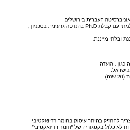
ותואר שני MSc . בפיסיקה , בארה”ב. את הכשרתי האקדמית השלמתי עם קבלת Ph.D בהנדסה גרעינית בטכניון ,
יך להחזיק בהיתר עיסוק בחומר רדיואקטיבי
 לא כלול בקטגוריה של “חומר רדיואקטיבי”