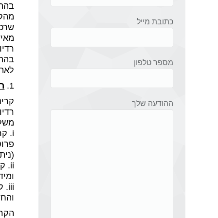
מהקידוח ה
כתובת מייל
שרכוזם אינ
מאיד
רדיו
מספר טלפון
לאתר
1.
רק
קרינ
ההודעה שלך
רדיו
משלו
i. 
פרוט
(נית
ii.
ומיד
iii
והחד
הקרי