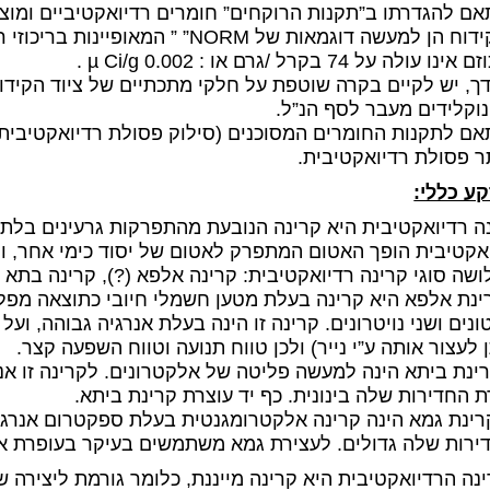
ן למעשה דוגמאות של NORM” ” המאופיינות בריכוזי רדיונוקלידים טבעיים
ו עולה על 74 בקרל /גרם או : µ Ci/g 0.002 .
ך, יש לקיים בקרה שוטפת על חלקי מתכתיים של ציוד הקידו
נוקלידים מעבר לסף הנ”ל.
 פסולת רדיואקטיבית.
ע כללי:
ה רדיואקטיבית היא קרינה הנובעת מהתפרקות גרעינים בלת
אקטיבית הופך האטום המתפרק לאטום של יסוד כימי אחר, ונפ
שה סוגי קרינה רדיואקטיבית: קרינה אלפא (?), קרינה בתא (?
קרינת אלפא היא קרינה בעלת מטען חשמלי חיובי כתוצאה מפל
ונים ושני נויטרונים. קרינה זו הינה בעלת אנרגיה גבוהה, ועל
ן לעצור אותה ע”י נייר) ולכן טווח תנועה וטווח השפעה קצר.
 קרינת ביתא הינה למעשה פליטה של אלקטרונים. לקרינה זו אנרגי
ת החדירות שלה בינונית. כף יד עוצרת קרינת ביתא.
. קרינת גמא הינה קרינה אלקטרומגנטית בעלת ספקטרום אנרגטי
ירות שלה גדולים. לעצירת גמא משתמשים בעיקר בעופרת או 
נה הרדיואקטיבית היא קרינה מייננת, כלומר גורמת ליצירה 