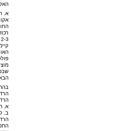
האקו
אקוו
רכוז
2-3 חלקים למיליון (כלומר 2-3 מיליגרם אורניום בכל קילוגרם קרקע). באזור ראש העין
קיימ
האורני
פולט
מוצק
שבכל
הבא 
בהתא
הרדו
הרדו
א. האורניום-238 ע
ב. ק
הרדו
התפר