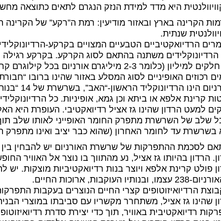
ויוולנטית היא מדד למידת הנזק הנגרם לתאים כתוצאה מחשי
יוולנטית שנתית.
 הרדיונוקלידים משתנה בהתאם לסוג הקרקע. בקרקע רגילה ריכ
ים רכוזים האופיניים לסוג המסלע באזור שהינו ברובו “חבורת
ום הינו הרדיונוקליד הראשון-“האב”, בשרשרת של 14 “בנות” רדיואקטיביות
ות קרינת אלפא או ביתא וכן גמא, אופיניות. כל הרדיונוקלי
ים למעט הרדון שהינו גז אציל רדיואקטיבי. העופרת היא 
 שלב של השרשרת מתפרק החומר האופייני לאותו שלב תוך כ
בשרשרת עד לחומר האחרון (שהוא כבר יציב ואינו מתפרק ה
ם לסכמת ההתפרקות של שרשרת האורניום יש להבחין בין ה
ן. הרדון בהיותו גז אציל, נע מהתווך בו נוצר אל האוויר החופ
ן פולט קרינת אלפא ויוצר בנות רדיואקטיביות מוצקות. יש להב
צמו, ובנותיו העוקבות, ארוכות החיים.
בוצת הרדיואיזוטופים קצרי החיים הנוצרים בעקבות התפרקות הרד
ן שהינו גז אציל, משתחרר מקשריו עם סביבתו במוצרי הבניה,
קות רדיואקטיבית באוויר, תוך כדי יצירת סדרת רדיואיזוטו