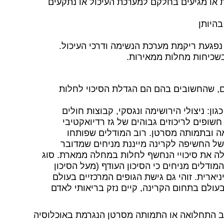
ת או מגיעים בחלקם למערכת העיכול או נתקעים
היותן
 נפגעת ריקמת מערכת הנשימה ודרכי העיכול.
בשכיחות מחלות ממאירות.
ים, שהחשובים בהם הם הגדלת הסיכוי לחלות
ון: ניצולי הירושימה ונגסקי, קבוצות חולים
חשופים לריכוזים גבוהים של גז רדיואקטיבי
אה ובתמותה מסרטן. רוב המודלים שפותחו
ל החשיפה לקרינה מייננת מניחים שמדובר
לה את סיכויי הנחשף לחלות במחלה ממארת. סוג
ודלים מניחים כי הסיכון העודף (מעל הסיכון
ארית. זוהי גם גישת הגופים המרכזיים בעולם
ולם בתחום הקרינה, קיים נזק בריאותי לאדם
קצב התחלואה או התמותה מסרטן הנגרמת באוכלוסיה