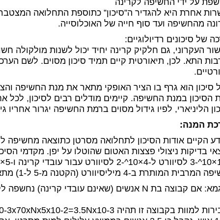
פת על ידי החשיפה לקרינה
ות אחרת היא להגדיר ה”סיכון” כתוספת התחלואה המצטבר
ונה מהחשיפה ועד סוף חייה של האוכלוסייה.
ה של סיכונים רדיולוגיים:
ור העקרוני, גם חלקיק קרינה יחיד יכול לשנות מולקולה חש
ות התא. לכן, תיאורטית קיים תמיד סיכון מסוים. לשם הערכ
רטיים.
 סיכון הוא גרף בו הציר האופקי מתאר את מנת החשיפה והצי
 הסיכון במנת החשיפה. קיימים מודלים רבים לסיכון, לכל א
ון הליניארי, לפיו גידול מסוים ברמת החשיפה יגרור אחריו גי
כת המנה:
ע הקיים אודות הסיכון לתחלואה מסרטן כתוצאה מחשיפה לקר
 המותרת ב-4 מיליסיוורט (הקטנה מ-5 ל-1) מתאימה להקטנת הסיכוי לתחלואה ב-2×10^-4.