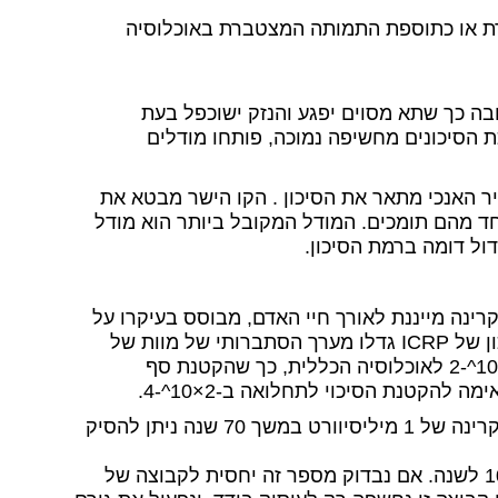
ת או כתוספת התמותה המצטברת באוכלוסיה
ובה כך שתא מסוים יפגע והנזק ישוכפל בעת
ת הסיכונים מחשיפה נמוכה, פותחו מודלים
ר האנכי מתאר את הסיכון . הקו הישר מבטא את
חד מהם תומכים. המודל המקובל ביותר הוא מודל
דול דומה ברמת הסיכון.
ינה מייננת לאורך חיי האדם, מבוסס בעיקרו על
ממצאי בדיקות ניצולי פצצות האטום שהוטלו על יפן. מקדמי הסיכון של ICRP גדלו מערך הסתברותי של מוות של
1.25×10^-3 לסיוורט ל-4×10^-2 לסיוורט עבור עובדי קרינה ו-5×10^-2 לאוכלוסיה הכללית, כך שהקטנת סף
לדוגמא: אם קבוצה בת N אנשים (שאינם עובדי קרינה) נחשפה לקרינה של 1 מיליסיוורט במשך 70 שנה ניתן להסיק
הסבירות למוות בקבוצה זו תהיה 10-3x70xNx5x10-2=3.5Nx10-3 לשנה. אם נבדוק מספר זה יחסית לקבוצה של