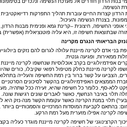
י בנות הרדון חודרים אל מערכת הנשימה ונלכדים בסימפונו
ת הנשימה.
 הרדון קצרות החיים עוברות תהליך התפרקות רדיואקטיבית ב
פונות, בצנרת הנשימה והעיכול.
 אופני החשיפה, חיצונית –קרינת גמא ופנימית מבנות הרדון,
רה שבתוצאות חשיפה זו, היא עליה פוטנציאלית (אפשרית) 
נזק הבריאותי הנגרם מקרינה
ת בני אדם לקרינה מייננת עלולה לגרום להם נזקים ביולוגי
ות ממאירות, ופגיעה גנטית.
ים אפידמיולוגיים בקרב אוכלוסיות שנחשפו לקרינה מייננת כג
פו לקרינה מייננת כחלק מטיפול רפואי שקיבלו, כורים שהיו 
ים, הצביעו על קשר ברור בין רמת החשיפה והעלייה בתחלו
רת הממצאים האפידמיולוגיים בהקשר לסיכונים הסרטניים ש
ט ללא-סף, כלומר כל חשיפה שהיא, זעירה ככל שתהיה, מע
ה תלוי באיבר הנחשף, כאשר לאברים שונים רגישות שונה. המ
עי”) תלוי במנת הקרינה כאשר עקומת הקשר מנה-נזק היא ליני
ם: בהתאם לקביעת המוסדות המרכזיים והסמכותיים ביותר בע
פה לקרינה אפילו מזערית מעל רמת הרקע.
כון” הקרצינוגני של חשיפה לקרינה מייננת מוגדר כעליה ב