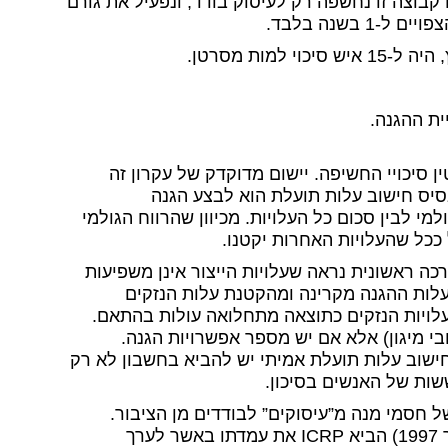
 מסרטן. אם קבוצה זו נחשפה רק לעיסוק בודד, ונפעיל את גורם
ן סיכויי החשיפה. יישום מדוקדק של עקרון זה
סיס חישוב עלות תועלת הוא לבצע הגנה
מי לבין סכום כל העלויות. מכיוון שהרווח הגולמי
ככל שהעלויות האחרות יקטנו.
ה ראשונית נראה שעלויות הייצור אינן משפיעות
עלות ההגנה מקרינה ומהקטנת עלות הנזקים
לויות הנזקים כתוצאה מתחלואה עולות בהתאם.
בי מיגון) אלא אם יש מספר אפשרויות הגנה.
ישוב עלות תועלת אמיתי יש להביא בחשבון לא רק
שות של האנשים בסיכון.
חסמי מנה מ”עיסוקים” לבודדים מן הציבור.
הנושא עצמו מופיע כהנחיה במדריך סבא”א ורק לאחרונה (דצמבר 1997) הביא ICRP את עמדתו באשר לערך