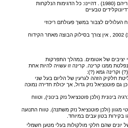
בהתאם להגדרתו ב”תקנות הרוקחים” חומרים רדיואקטיביים ומוצריהם (1980) . דהיינו: כל הדגימות הנלקחות
ח העלולים לצבור במשך פעולתם ריכוזי
בהתאם לתקנות החומרים המסוכנים (סילוק פסולת רדיואקטיבית) 2002 , אין צורך בסילוק הבוצה מאתר הקידוח
י יציבים של אטומים. במהלך התפרקות
לטת ממנו קרינה. קרינה זו עשויה להיות אחת
) וקרינה גמא (?):
יטת חלקיק הזהה לגרעין של הליום בעל שני
 כן גם פוטנציאל נזק גדול, אך יכולת חדירה נמוכה
ה בינונית (ולכן פוטנציאל נזק בינוני), וטווח
 מגוון (ולכן פוטנציאל נזק משתנה). טווח התנועה
בקירות בטון עבים במיוחד.
של יונים שהם חלקי מולקולות בעלי מטען חשמלי