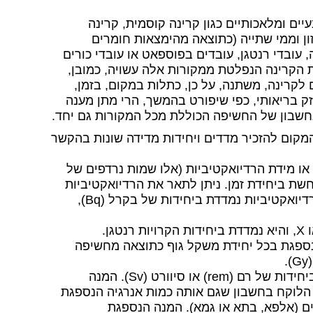
ם ומלאכותיים כגון קרינה קוסמית, קרינה
ון וממי שתייה (כתוצאה מהימצאות חומרים
 עובדי רנטגן, עובדים בפוספאט או עובדי כורים
ת הקרינה הנפלטת ממקורות אלה עשויה, כמובן,
קרינה, משתנה, על כן, כתלות במקום, בזמן,
זק בריאותי, כפי שיפורט בהמשך, הרי מתן מענה
חשבון של החשיפה הכוללת מכל המקורות גם יחד.
המקום להזכיר מדדים ויחידות מדידה שונות בהקשר
 או מידת הרדיואקטיביות (אלו שמות נרדפים של
ת ביחידת זמן. ניתן לתאר את הרדיואקטיביות
בגרם של חומר או את הרדיואקטיביות במטר מעוקב של אוויר. הרדיואקטיביות נמדדת ביחידות של בקרל (Bq),
ן.
נספגת בכל יחידת משקל גוף כתוצאה מחשיפה
ד. המנה הנספגת האקוויוולנטית או המנה האקוויוולנטית נמדדת ביחידות של רם (rem) או סיוורט (Sv). המנה
 הלוקח בחשבון שגם אותה כמות אנרגיה הנספגת
ים (אלפא, בתא או גמא). המנה הנספגת