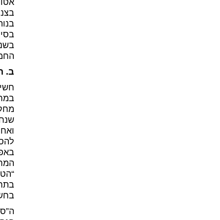
אטומ
בצנר
בנות
בסימ
בשני
החמו
ב. ה
חשיפ
במחל
מחקר
שנחש
ואחר
להסב
באפק
המחל
“הטב
בתחו
בחשי
ה”סי