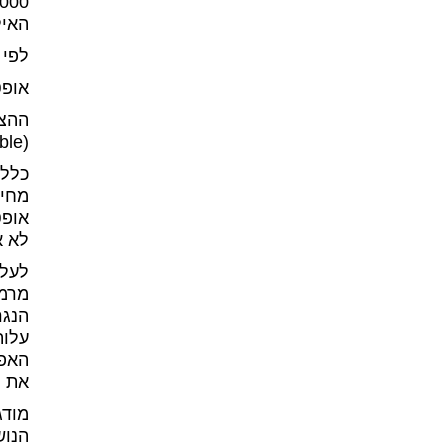
האילוץ המיר
לפי הערכים הקו
אופטימיז
ההצהרה
(ALARA – As Low as Reasonable Achievable)
כללי
מחיי
אופט
לא א
לעלו
מרמת
הנגר
עלות
האפש
את ת
מודג