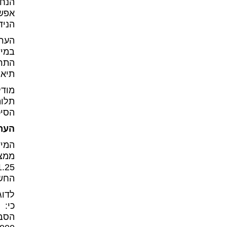
הנחש
אפשר
הניד
הערכ
במיש
התרב
תיאו
מודל
תלות
הסיכ
הער
המיד
החשיפה המרבית
כי: