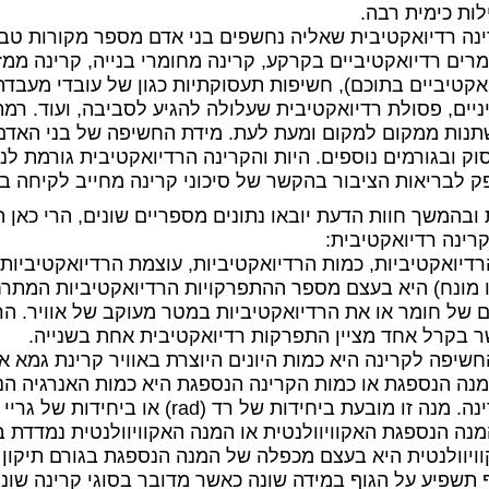
לות כימית רבה.
נה רדיואקטיבית שאליה נחשפים בני אדם מספר מקורות טבעיי
רים רדיואקטיביים בקרקע, קרינה מחומרי בנייה, קרינה ממז
אקטיביים בתוכם), חשיפות תעסוקתיות כגון של עובדי מעבדה,
ניים, פסולת רדיואקטיבית שעלולה להגיע לסביבה, ועוד. רמ
נות ממקום למקום ומעת לעת. מידת החשיפה של בני האדם ל
וק ובגורמים נוספים. היות והקרינה הרדיואקטיבית גורמת לנ
 לבריאות הציבור בהקשר של סיכוני קרינה מחייב לקיחה ב
 ובהמשך חוות הדעת יובאו נתונים מספריים שונים, הרי כאן 
רינה רדיואקטיבית:
רדיואקטיביות, כמות הרדיואקטיביות, עוצמת הרדיואקטיביות
 מונח) היא בעצם מספר ההתפרקויות הרדיואקטיביות המתרחש
 בקרל אחד מציין התפרקות רדיואקטיבית אחת בשנייה.
יפה לקרינה היא כמות היונים היוצרת באוויר קרינת גמא או X, והיא נמדדת ביחידות הקרויות רנטג
מנה הנספגת או כמות הקרינה הנספגת היא כמות האנרגיה ה
 מנה זו מובעת ביחידות של רד (rad) או ביחידות של גריי (Gy).
ויוולנטית היא בעצם מכפלה של המנה הנספגת בגורם תיקון
 תשפיע על הגוף במידה שונה כאשר מדובר בסוגי קרינה שונ