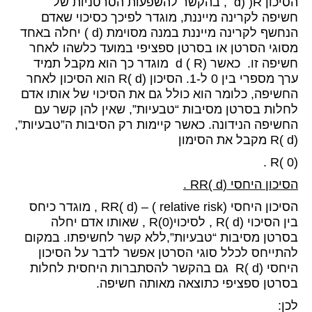
הסיכון d) )R , בהקשר להשפעות הסרטניות של
חשיפה לקרינה מייננת, מוגדר לפיכך כסיכוי שאדם
הנחשף לקרינה מייננת במנה מסוימת (d ) יחלה באחד
מסוגי הסרטן או בסרטן ספציפי במועד כלשהו לאחר
חשיפה זו. כאשר (d ( R מוגדר כך הוא מקבל תמיד
ערך מספרי בין 0 ל-1. הסיכון (d )R הוא הסיכון לאחר
החשיפה, כלומר הוא כולל גם את הסיכוי של אותו אדם
לחלות בסרטן מסיבות “טבעיות”, שאין להן קשר עם
החשיפה הנידונה. כאשר קיימות רק הסיבות ה”טבעיות”,
(d )R מקבל את הסימון
(0 )R .
הסיכון היחסי (
d )
RR .
הסיכון היחסי (relative risk ) – (d )RR , מוגדר כיחס
בין הסיכוי (d )R , לסיכוי(0)R , שאותו אדם יחלה
בסרטן מסיבות “טבעיות”,ללא קשר לחשיפתו. במקום
להתייחס לכלל סוגי הסרטן אפשר לדבר על הסיכון
היחסי (d )R גם בהקשר להסתברות היחסית לחלות
בסרטן ספציפי כתוצאה מאותה חשיפה.
לכן: