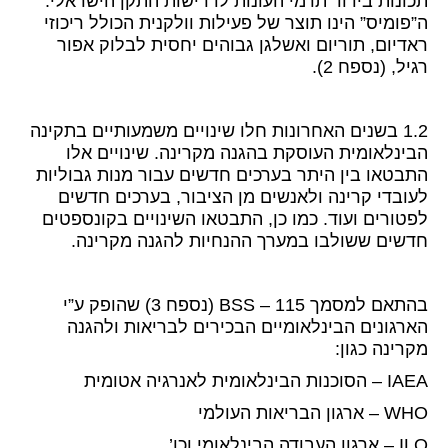
תכונות בידוד תרמי העונות לדרישות התקן הישראלי.
ה”פומיס” הינו תוצר של פעילות וולקנית הכולל ריכוזי
ראדיום, תוריום ואשלגן גבוהים יחסית לבלוק אפור
רגיל, (נספח 2).
1.2 בשנים האחרונות חלו שינויים משמעותיים בתקינה
הבינלאומית העוסקת בהגנה מקרינה. שינויים אלו
התבטאו בין היתר בערכים חדשים עבור מנות גבוליות
לעובדי קרינה ולאנשים מן הציבור, בערכים חדשים
לפטורים ועוד. כמו כן, התבטאו השינויים בקונספטים
חדשים ששולבו במערך ההנחיות להגנה מקרינה.
בהתאם למסמך 115 – BSS (נספח 3) שהופק ע”י
הארגונים הבינלאומיים הבכירים לבריאות ולהגנה
מקרינה כגון:
IAEA – הסוכנות הבינלאומית לאנרגיה אטומית
WHO – ארגון הבריאות העולמי
ILO – ארגון העבודה הבינלאומי וכו’