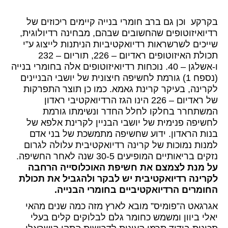
בקרקע וכן גם ברב חומרי בנייה קיימים ריכוזים של
רדיואיזוטופים שהחשובים שבהם, מבחינה רדיולוגית,
שייכים לשרשראות רדיואקטיביות הניתנות לייצוג ע”י
תכולת האיזוטופים ראדיום – 226, תוריום – 232
ו-אשלגן – 40. נוכחות רדיואיזוטופים אלה בחומרי בנייה
(נספח 1) גורמת לחשיפה חיצונית של יושבי הבניינים
לקרינה, בעיקר קרינת גאמא. כמו כן תוצר התפרקות
של ראדיום – 226 הינו הגז הרדיואקטיבי ראדון
המשתחרר בחלקו לחלל החדר ונשימתו גורמת
לחשיפה פנימית של יושבי הבניין לקרינת אלפא של
בנות הראדון. ידוע שחשיפה מתמשכת של בני אדם
למנות נמוכות של קרינה רדיואקטיבית עלולה לגרום
נזקים בריאותיים המופיעים 30-5 שנה לאחר החשיפה.
על מנת לצמצם את חשיפת האוכלוסייה הרחבה
לקרינה רדיואקטיבית יש לבקר ולהגביל את תכולת
החומרים הרדיואקטיביים בחומרי הבנייה.
אגרגאט ה”פומיס” מובא לארץ מזה כמה שנים מהאי
יאלי ביוון ומשמש כחומר גלם לבלוקים קלים בעלי