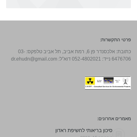
פרטי התקשרות:
כתובת: אלכסנדר פן 6, רמת אביב, תל אביב טלפקס: 03-
6476706 נייד: 052-4802021 דוא”ל: dr.ehudn@gmail.com
מאמרים אחרונים:
סיכון בריאותי לחשיפת ראדון