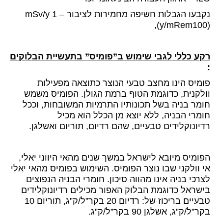
נקבעו הגבלות חשיפה מחמירות לציבור – 1 mSv/y
(y/mRem100),
רקע כללי לגבי שימוש ב”פומיס” בתעשיית הבלוקים
:
פומיס הינו מחצב טבעי הנוצר כתוצאה מפעילות
וולקנית, כדוגמת הטוף ברמת הגולן. הפומיס משמש
חומר בניה בשל תכונותיו התרמיות המשובחות, וככל
חומרי הבניה, ללא יוצא מן הכלל הוא מכיל
רדיונוקלידים טבעיים, שהם רדיום, תוריום ואשלגן.
הפומיס מיובא לישראל במשך שנים מהאי היווני יאלי,
אי וולקני שבו נוצר הפומיס. השימוש בפומיס מהאי יאלי
לצרכי בניה אינו מהווה סיכון. חומרי הבניה הנפוצים
בישראל כדוגמת הבלוק האפור מכילים רדיונוקלידים
טבעיים בריכוז של: רדיום 20 בקר”ל/ק”ג, תוריום 10
בקר”ל/ק”ג, אשלגן 90 בקר”ל/ק”ג.