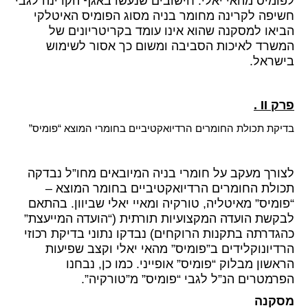
לפומיס מהאי יאלי. חישובים שנעשו באגף הקרינה לגבי
חשיפה לקרינה מחומר בניה מסוג הפומיס האיטלקי
הביאו למסקנה שהוא אינו עומד בקריטריונים של
המשרד לאיכות הסביבה ומשום כך אסור לשימוש
בישראל.
פרק
II
.
בדיקת תכולת החומרים הרדיואקטיביים בחומרי המוצא “פומיס”
לצורך מעקב על חומרי בניה המיובאים מחו”ל נבדקה
תכולת החומרים הרדיואקטיביים בחומר המוצא –
“פומיס” מאיטליה, טורקיה ומאיי יאלי שביוון. בהתאם
לבקשת הועדה המקצועיות תורתית (“הועדה המייעצת”
כהגדרתה בתקנות הרוקחים) נבדקו נתוני בדיקת רכוזי
הרדיונוקלידים ב”פומיס” מהאי יאלי וקצב שפיעות
הראשון מבלוק “פומיס” אופייני. כמו כן, נבחנו
הפרמטרים הנ”ל לגבי “פומיס” מ”טורקיה”.
מסקנה