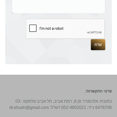
פרטי התקשרות:
כתובת: אלכסנדר פן 6, רמת אביב, תל אביב טלפקס: 03-
6476706 נייד: 052-4802021 דוא”ל: dr.ehudn@gmail.com