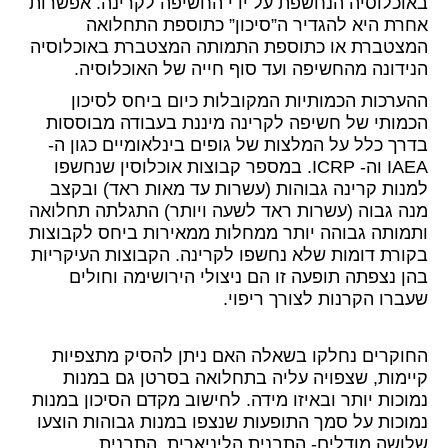
באוכלוסיה הנחשפת על ידי החשיפה לקרינה. אפשרות
אחרת היא להגדיר ה”סיכון” כתוספת התחלואה
המצטברת או כתוספת התמותה המצטברת באוכלוסיה
הנידונה מהחשיפה ועד סוף חייה של האוכלוסיה.
ההערכות הכמותיות המקובלות כיום ביחס לסיכון
הכמותי של חשיפה לקרינה מיננת בעבודה מבוססות
בדרך כלל על המלצות של גופים בינלאומיים כגון ה-
IAEA וה- ICRP. במספר קבוצות אוכלוסין שנחשפו
למנות קרינה גבוהות (עשרות עד מאות ראד) ובקצב
מנה גבוה (עשרות ראד לשעה ויותר) התגלתה תחלואה
ותמותה גבוהה יותר ממחלות ממאירות ביחס לקבוצות
בקורת דומות שלא נחשפו לקרינה. הקבוצות העיקריות
בהן נצפתה תופעה זו הם ניצולי הירושימה וחולים
שעברו הקרנות לצורך ריפוי.
החוקרים נחלקו בשאלה האם ניתן להסיק מתצפיות
קיימות, שצפויה עליה בתחלואה בסרטן גם במנות
נמוכות יותר ובאיזו מידה. לחישוב מקדם הסיכון במנות
נמוכות על סמך התופעות שנצפו במנות גבוהות הוצעו
שלושה מודלים- התבנית הליניארית, התבנית