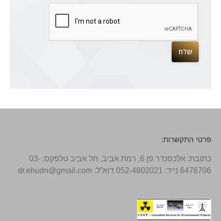
פרטי התקשרות:
כתובת: אלכסנדר פן 6, רמת אביב, תל אביב טלפקס: 03-
6476706 נייד: 052-4802021 דוא”ל: dr.ehudn@gmail.com