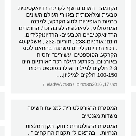
הקדמה: האדם נחשף לקרינה רדיואקטיבית
טבעית ומלאכותית באזורי העולם השונים
ברמות האופיניות לסוג הקרקע, למבנה
המורפולוגי, לגיאולוגיה לגובה וכו’. החומרים
הרדיואקטיביים הטבעיים- הרדיונוקלידים,
הינם: אורניום-238 , תוריום-232 , אשלגן-40
. רכוז הרדיונוקלידים משתנה בהתאם לסוג
הקרקע. הפוספטים “עשירים” יחסית
באורניום. בקרקע רגילה רכוז האורניום הינו
2-3 חלקים למיליון ואילו בפוספט ריכוזו
100-150 חלקים למיליון.…
מאי 17, 2016
מאמרים
מאת
eladWA
המסגרת הרגורגולטורית למניעת חשיפה
משדות מגנטיים
המסגרת הרגולטורית : חוק, תקן המלצות
הנחיות. בהתאם ל” תקנות הרוקחים ” ,